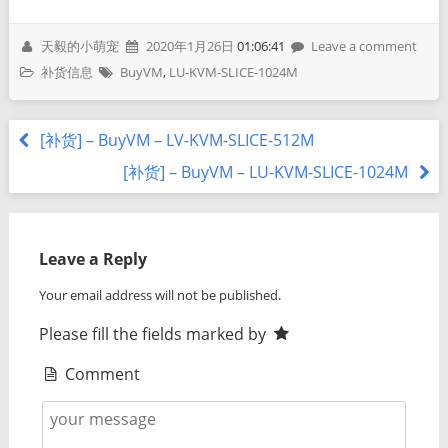
天毅的小萌宠
2020年1月26日
01:06:41
Leave a comment
补货信息
BuyVM
,
LU-KVM-SLICE-1024M
[补货] – BuyVM – LV-KVM-SLICE-512M
[补货] – BuyVM – LU-KVM-SLICE-1024M
Leave a Reply
Your email address will not be published.
Please fill the fields marked by
Comment