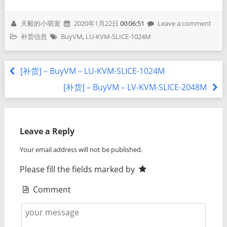
天毅的小萌宠
2020年1月22日
00:06:51
Leave a comment
补货信息
BuyVM
,
LU-KVM-SLICE-1024M
[补货] – BuyVM – LU-KVM-SLICE-1024M
[补货] – BuyVM – LV-KVM-SLICE-2048M
Leave a Reply
Your email address will not be published.
Please fill the fields marked by
Comment