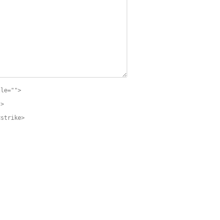
tle="">
">
<strike>