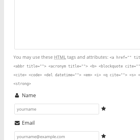
You may use these
HTML
tags and attributes:
<a href="" ti
<abbr title=""> <acronym title=""> <b> <blockquote cite="
<cite> <code> <del datetime=""> <em> <i> <q cite=""> <s> 
<strong>
Name
Email