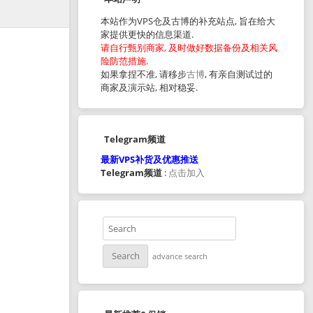
本站作为VPS仓及古博的补充站点, 旨在给大
家提供更快的信息渠道.
请自行甄别商家, 及时做好数据备份及相关风
险防范措施.
如果拿捏不准, 请移步
古博
, 有亲自测试过的
商家及演示站, 相对稳妥.
Telegram频道
最新VPS补货及优惠推送
Telegram频道
:
点击加入
advance search