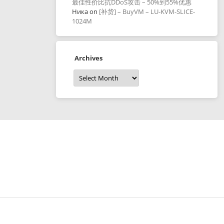
最佳性价比抗DDoS攻击 – 50%到55%优惠
Ника
on
[补货] – BuyVM – LU-KVM-SLICE-
1024M
Archives
Archives