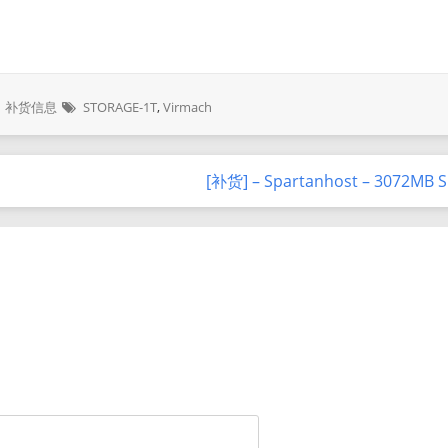
补货信息
STORAGE-1T
,
Virmach
[补货] – Spartanhost – 3072MB