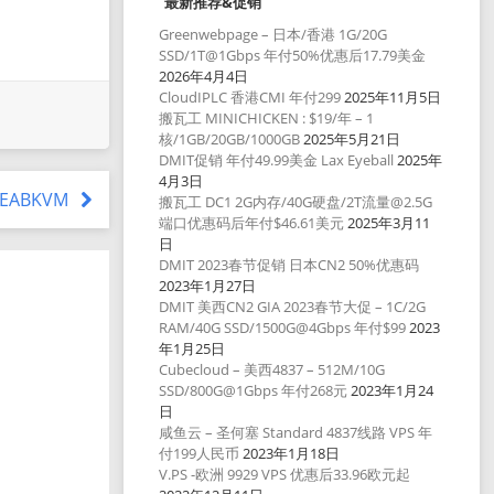
最新推荐&促销
Greenwebpage – 日本/香港 1G/20G
SSD/1T@1Gbps 年付50%优惠后17.79美金
2026年4月4日
CloudIPLC 香港CMI 年付299
2025年11月5日
搬瓦工 MINICHICKEN : $19/年 – 1
核/1GB/20GB/1000GB
2025年5月21日
DMIT促销 年付49.99美金 Lax Eyeball
2025年
4月3日
 SEABKVM
搬瓦工 DC1 2G内存/40G硬盘/2T流量@2.5G
端口优惠码后年付$46.61美元
2025年3月11
日
DMIT 2023春节促销 日本CN2 50%优惠码
2023年1月27日
DMIT 美西CN2 GIA 2023春节大促 – 1C/2G
RAM/40G SSD/1500G@4Gbps 年付$99
2023
年1月25日
Cubecloud – 美西4837 – 512M/10G
SSD/800G@1Gbps 年付268元
2023年1月24
日
咸鱼云 – 圣何塞 Standard 4837线路 VPS 年
付199人民币
2023年1月18日
V.PS -欧洲 9929 VPS 优惠后33.96欧元起