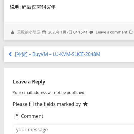
说明
: 码后仅需$45/年
天毅的小萌宠
2020年1月7日
04:15:41
Leave a comment
[补货] – BuyVM – LU-KVM-SLICE-2048M
Leave a Reply
Your email address will not be published.
Please fill the fields marked by
Comment