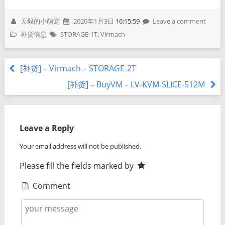
天毅的小萌宠
2020年1月3日
16:15:59
Leave a comment
补货信息
STORAGE-1T
,
Virmach
[补货] – Virmach – STORAGE-2T
[补货] – BuyVM – LV-KVM-SLICE-512M
Leave a Reply
Your email address will not be published.
Please fill the fields marked by
Comment