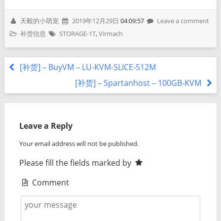
天毅的小萌宠
2019年12月29日
04:09:57
Leave a comment
补货信息
STORAGE-1T
,
Virmach
[补货] – BuyVM – LU-KVM-SLICE-512M
[补货] – Spartanhost – 100GB-KVM
Leave a Reply
Your email address will not be published.
Please fill the fields marked by
Comment