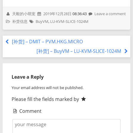
天毅的小萌宠
2019年12月28日
08:36:43
Leave a comment
补货信息
BuyVM
,
LU-KVM-SLICE-1024M
[补货] – DMIT – PVM.HKG.MICRO
[补货] – BuyVM – LU-KVM-SLICE-1024M
Leave a Reply
Your email address will not be published.
Please fill the fields marked by
Comment