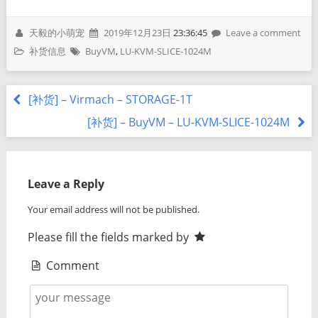
天毅的小萌宠
2019年12月23日
23:36:45
Leave a comment
补货信息
BuyVM
,
LU-KVM-SLICE-1024M
[补货] – Virmach – STORAGE-1T
[补货] – BuyVM – LU-KVM-SLICE-1024M
Leave a Reply
Your email address will not be published.
Please fill the fields marked by
Comment