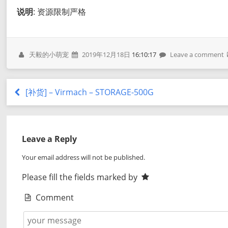
说明
: 资源限制严格
天毅的小萌宠
2019年12月18日
16:10:17
Leave a comment
[补货] – Virmach – STORAGE-500G
Leave a Reply
Your email address will not be published.
Please fill the fields marked by
Comment