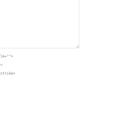
tle="">
">
<strike>