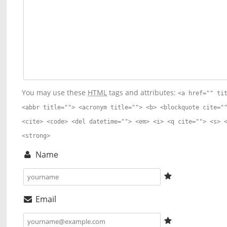
You may use these
HTML
tags and attributes:
<a href="" ti
<abbr title=""> <acronym title=""> <b> <blockquote cite="
<cite> <code> <del datetime=""> <em> <i> <q cite=""> <s> 
<strong>
Name
Email