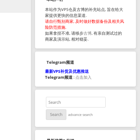
本站作为VPS仓及古博的补充站点, 旨在给大
家提供更快的信息渠道.
请自行甄别商家, 及时做好数据备份及相关风
险防范措施.
如果拿捏不准, 请移步
古博
, 有亲自测试过的
商家及演示站, 相对稳妥.
Telegram频道
最新VPS补货及优惠推送
Telegram频道
:
点击加入
advance search