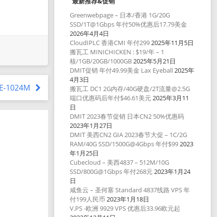
最新推荐&促销
Greenwebpage – 日本/香港 1G/20G
SSD/1T@1Gbps 年付50%优惠后17.79美金
2026年4月4日
CloudIPLC 香港CMI 年付299
2025年11月5日
搬瓦工 MINICHICKEN : $19/年 – 1
核/1GB/20GB/1000GB
2025年5月21日
DMIT促销 年付49.99美金 Lax Eyeball
2025年
4月3日
CE-1024M
搬瓦工 DC1 2G内存/40G硬盘/2T流量@2.5G
端口优惠码后年付$46.61美元
2025年3月11
日
DMIT 2023春节促销 日本CN2 50%优惠码
2023年1月27日
DMIT 美西CN2 GIA 2023春节大促 – 1C/2G
RAM/40G SSD/1500G@4Gbps 年付$99
2023
年1月25日
Cubecloud – 美西4837 – 512M/10G
SSD/800G@1Gbps 年付268元
2023年1月24
日
咸鱼云 – 圣何塞 Standard 4837线路 VPS 年
付199人民币
2023年1月18日
V.PS -欧洲 9929 VPS 优惠后33.96欧元起