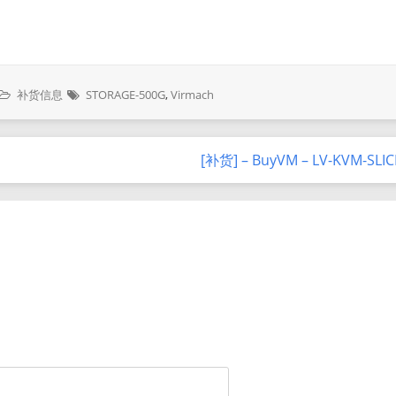
补货信息
STORAGE-500G
,
Virmach
[补货] – BuyVM – LV-KVM-SLI