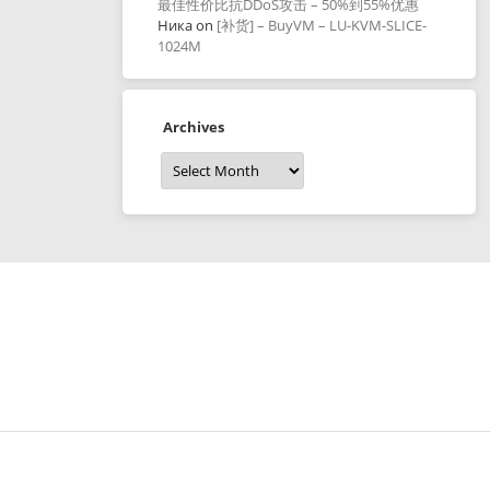
最佳性价比抗DDoS攻击 – 50%到55%优惠
Ника
on
[补货] – BuyVM – LU-KVM-SLICE-
1024M
Archives
Archives