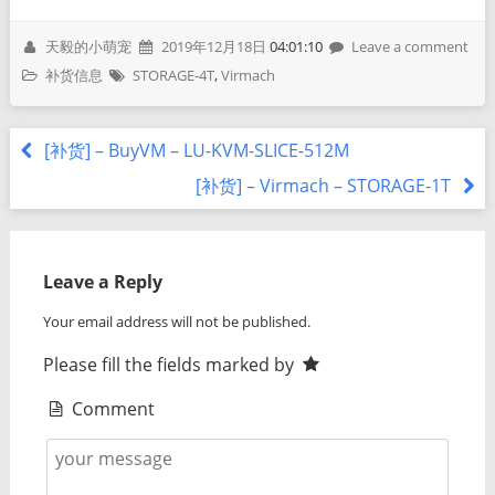
天毅的小萌宠
2019年12月18日
04:01:10
Leave a comment
补货信息
STORAGE-4T
,
Virmach
[补货] – BuyVM – LU-KVM-SLICE-512M
[补货] – Virmach – STORAGE-1T
Leave a Reply
Your email address will not be published.
Please fill the fields marked by
Comment