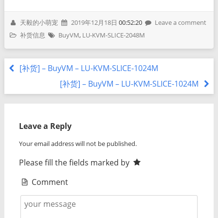
天毅的小萌宠
2019年12月18日
00:52:20
Leave a comment
补货信息
BuyVM
,
LU-KVM-SLICE-2048M
[补货] – BuyVM – LU-KVM-SLICE-1024M
[补货] – BuyVM – LU-KVM-SLICE-1024M
Leave a Reply
Your email address will not be published.
Please fill the fields marked by
Comment