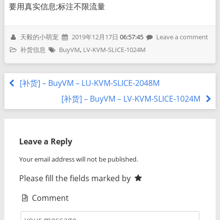
要用真实信息;标注不限流量
天毅的小萌宠
2019年12月17日
06:57:45
Leave a comment
补货信息
BuyVM
,
LV-KVM-SLICE-1024M
[补货] – BuyVM – LU-KVM-SLICE-2048M
[补货] – BuyVM – LV-KVM-SLICE-1024M
Leave a Reply
Your email address will not be published.
Please fill the fields marked by
Comment