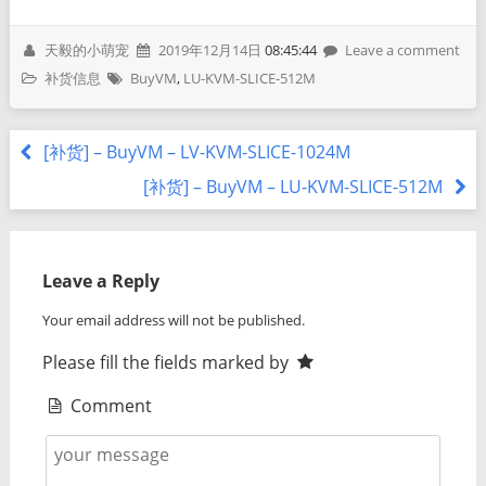
天毅的小萌宠
2019年12月14日
08:45:44
Leave a comment
补货信息
BuyVM
,
LU-KVM-SLICE-512M
[补货] – BuyVM – LV-KVM-SLICE-1024M
[补货] – BuyVM – LU-KVM-SLICE-512M
Leave a Reply
Your email address will not be published.
Please fill the fields marked by
Comment