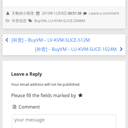
天毅的小萌宠
2019年12月8日
00:51:38
Leave a comment
补货信息
BuyVM
,
LU-KVM-SLICE-2048M
[补货] – BuyVM – LV-KVM-SLICE-512M
[补货] – BuyVM – LU-KVM-SLICE-1024M
Leave a Reply
Your email address will not be published.
Please fill the fields marked by
Comment