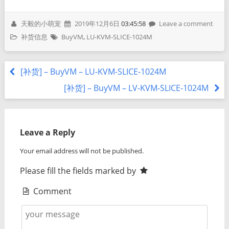
天毅的小萌宠
2019年12月6日
03:45:58
Leave a comment
补货信息
BuyVM
,
LU-KVM-SLICE-1024M
[补货] – BuyVM – LU-KVM-SLICE-1024M
[补货] – BuyVM – LV-KVM-SLICE-1024M
Leave a Reply
Your email address will not be published.
Please fill the fields marked by
Comment