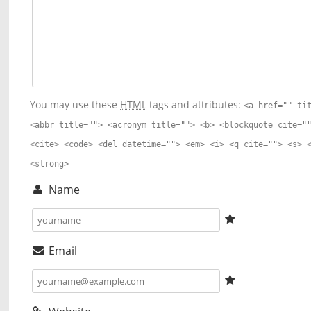
You may use these
HTML
tags and attributes:
<a href="" ti
<abbr title=""> <acronym title=""> <b> <blockquote cite="
<cite> <code> <del datetime=""> <em> <i> <q cite=""> <s> 
<strong>
Name
Email