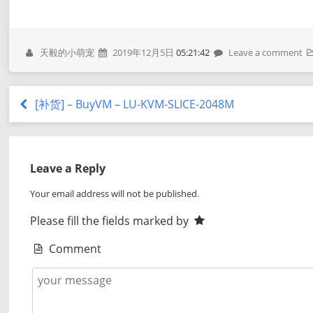
天毅的小萌宠
2019年12月5日
05:21:42
Leave a comment
[补货] – BuyVM – LU-KVM-SLICE-2048M
Leave a Reply
Your email address will not be published.
Please fill the fields marked by
Comment