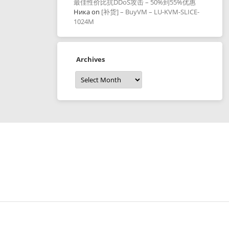
最佳性价比抗DDoS攻击 – 50%到55%优惠
Ника
on
[补货] – BuyVM – LU-KVM-SLICE-
1024M
Archives
Archives