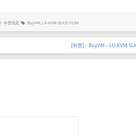
补货信息
BuyVM
,
LV-KVM-SLICE-512M
[补货] – BuyVM – LU-KVM-SL