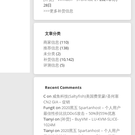
28日
>>>更多补货信息
文章分类
商家信息
(110)
推荐信息
(138)
未分类
(2)
补货信息
(10,142)
评测信息
(5)
Recent Comments
C
on
咸鱼科技(Saltyfish)美国费里蒙/圣何塞
CN2 GIA – 促销
Fungit
on
2020黑五 Spartanhost – 个人用户
最佳性价比抗DDoS攻击 – 50%到55%优惠
Tianyi
on
[补货] – BuyVM – LU-KVM-SLICE-
1024M
Tianyi
on
2020黑五 Spartanhost – 个人用户