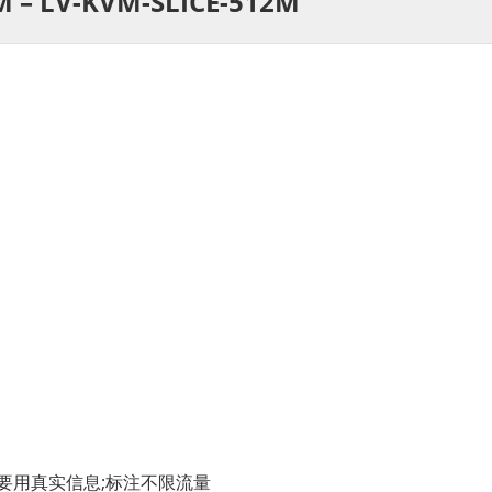
M – LV-KVM-SLICE-512M
格要用真实信息;标注不限流量