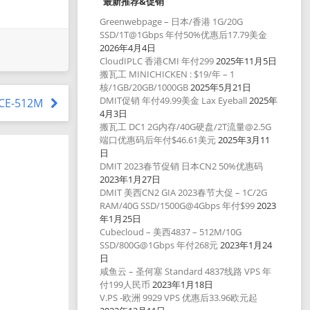
最新推荐&促销
Greenwebpage – 日本/香港 1G/20G
SSD/1T@1Gbps 年付50%优惠后17.79美金
2026年4月4日
CloudIPLC 香港CMI 年付299
2025年11月5日
搬瓦工 MINICHICKEN : $19/年 – 1
核/1GB/20GB/1000GB
2025年5月21日
DMIT促销 年付49.99美金 Lax Eyeball
2025年
ICE-512M
4月3日
搬瓦工 DC1 2G内存/40G硬盘/2T流量@2.5G
端口优惠码后年付$46.61美元
2025年3月11
日
DMIT 2023春节促销 日本CN2 50%优惠码
2023年1月27日
DMIT 美西CN2 GIA 2023春节大促 – 1C/2G
RAM/40G SSD/1500G@4Gbps 年付$99
2023
年1月25日
Cubecloud – 美西4837 – 512M/10G
SSD/800G@1Gbps 年付268元
2023年1月24
日
咸鱼云 – 圣何塞 Standard 4837线路 VPS 年
付199人民币
2023年1月18日
V.PS -欧洲 9929 VPS 优惠后33.96欧元起