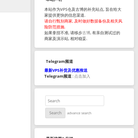
本站作为VPS仓及古博的补充站点, 旨在给大
家提供更快的信息渠道.
请自行甄别商家, 及时做好数据备份及相关风
险防范措施.
如果拿捏不准, 请移步
古博
, 有亲自测试过的
商家及演示站, 相对稳妥.
Telegram频道
最新VPS补货及优惠推送
Telegram频道
:
点击加入
advance search