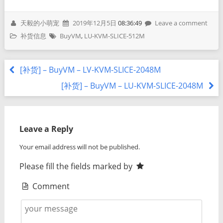
天毅的小萌宠
2019年12月5日
08:36:49
Leave a comment
补货信息
BuyVM
,
LU-KVM-SLICE-512M
[补货] – BuyVM – LV-KVM-SLICE-2048M
[补货] – BuyVM – LU-KVM-SLICE-2048M
Leave a Reply
Your email address will not be published.
Please fill the fields marked by
Comment