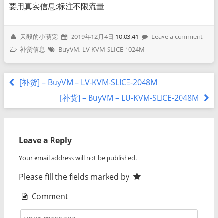
要用真实信息;标注不限流量
天毅的小萌宠
2019年12月4日
10:03:41
Leave a comment
补货信息
BuyVM
,
LV-KVM-SLICE-1024M
[补货] – BuyVM – LV-KVM-SLICE-2048M
[补货] – BuyVM – LU-KVM-SLICE-2048M
Leave a Reply
Your email address will not be published.
Please fill the fields marked by
Comment