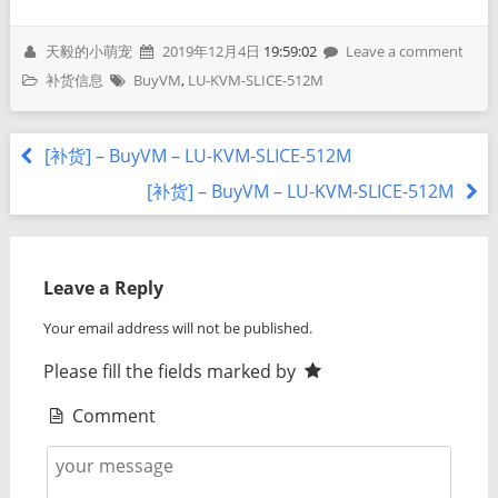
天毅的小萌宠
2019年12月4日
19:59:02
Leave a comment
补货信息
BuyVM
,
LU-KVM-SLICE-512M
[补货] – BuyVM – LU-KVM-SLICE-512M
[补货] – BuyVM – LU-KVM-SLICE-512M
Leave a Reply
Your email address will not be published.
Please fill the fields marked by
Comment