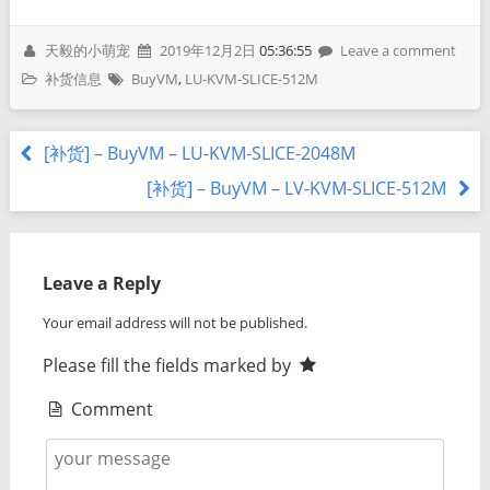
天毅的小萌宠
2019年12月2日
05:36:55
Leave a comment
补货信息
BuyVM
,
LU-KVM-SLICE-512M
[补货] – BuyVM – LU-KVM-SLICE-2048M
[补货] – BuyVM – LV-KVM-SLICE-512M
Leave a Reply
Your email address will not be published.
Please fill the fields marked by
Comment