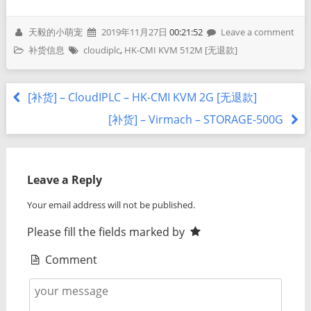
天毅的小萌宠
2019年11月27日
00:21:52
Leave a comment
补货信息
cloudiplc
,
HK-CMI KVM 512M [无退款]
[补货] – CloudIPLC – HK-CMI KVM 2G [无退款]
[补货] – Virmach – STORAGE-500G
Leave a Reply
Your email address will not be published.
Please fill the fields marked by
Comment