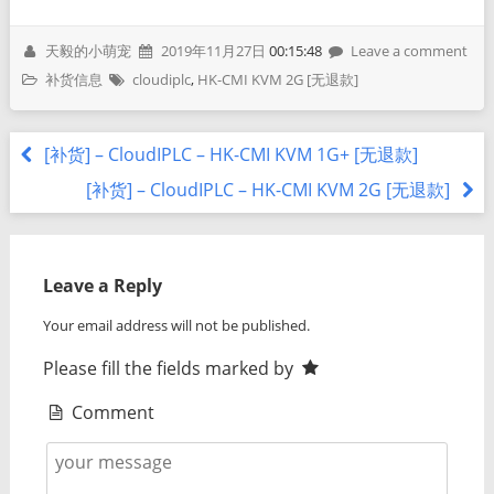
天毅的小萌宠
2019年11月27日
00:15:48
Leave a comment
补货信息
cloudiplc
,
HK-CMI KVM 2G [无退款]
[补货] – CloudIPLC – HK-CMI KVM 1G+ [无退款]
[补货] – CloudIPLC – HK-CMI KVM 2G [无退款]
Leave a Reply
Your email address will not be published.
Please fill the fields marked by
Comment