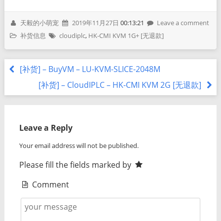
天毅的小萌宠
2019年11月27日
00:13:21
Leave a comment
补货信息
cloudiplc
,
HK-CMI KVM 1G+ [无退款]
[补货] – BuyVM – LU-KVM-SLICE-2048M
[补货] – CloudIPLC – HK-CMI KVM 2G [无退款]
Leave a Reply
Your email address will not be published.
Please fill the fields marked by
Comment