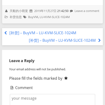
天毅的小萌宠
2019年11月27日
21:42:50
Leave a comment
补货信息
BuyVM
,
LU-KVM-SLICE-1024M
[补货] – BuyVM – LU-KVM-SLICE-1024M
[补货] – BuyVM – LU-KVM-SLICE-1024M
Leave a Reply
Your email address will not be published.
Please fill the fields marked by
Comment