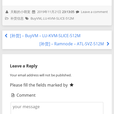
天毅的小萌宠
2019年11月21日
23:13:05
Leave a comment
补货信息
BuyVM
,
LU-KVM-SLICE-512M
[补货] – BuyVM – LU-KVM-SLICE-512M
[补货] – Ramnode – ATL-SVZ-512M
Leave a Reply
Your email address will not be published.
Please fill the fields marked by
Comment