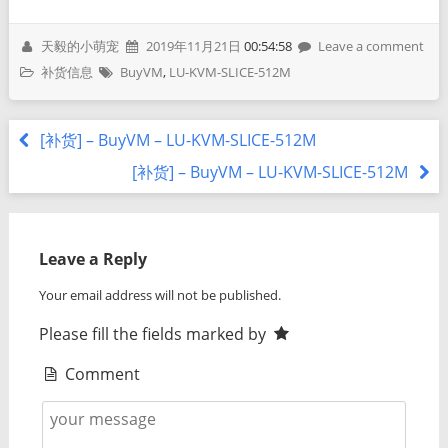
天毅的小萌宠
2019年11月21日
00:54:58
Leave a comment
补货信息
BuyVM
,
LU-KVM-SLICE-512M
[补货] – BuyVM – LU-KVM-SLICE-512M
[补货] – BuyVM – LU-KVM-SLICE-512M
Leave a Reply
Your email address will not be published.
Please fill the fields marked by
Comment