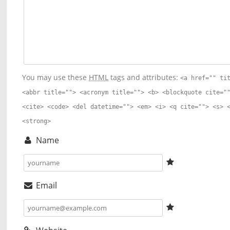
You may use these
HTML
tags and attributes:
<a href="" ti
<abbr title=""> <acronym title=""> <b> <blockquote cite="
<cite> <code> <del datetime=""> <em> <i> <q cite=""> <s> 
<strong>
Name
Email