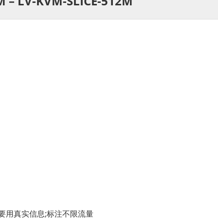
M – LV-KVM-SLICE-512M
格要用真实信息;标注不限流量