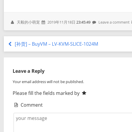
天毅的小萌宠
2019年11月18日
23:45:49
Leave a comment
[补货] – BuyVM – LV-KVM-SLICE-1024M
Leave a Reply
Your email address will not be published.
Please fill the fields marked by
Comment