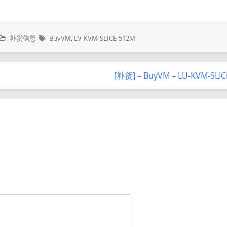
补货信息
BuyVM
,
LV-KVM-SLICE-512M
[补货] – BuyVM – LU-KVM-SLI