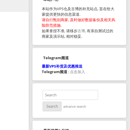
本站作为VPS仓及古博的补充站点, 旨在给大
家提供更快的信息渠道.
请自行甄别商家, 及时做好数据备份及相关风
险防范措施.
如果拿捏不准, 请移步
古博
, 有亲自测试过的
商家及演示站, 相对稳妥.
Telegram频道
最新VPS补货及优惠推送
Telegram频道
:
点击加入
advance search