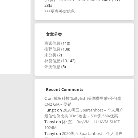
28日
>>>更多补货信息
文章分类
商家信息
(110)
推荐信息
(138)
未分类
(2)
补货信息
(10,142)
评测信息
(5)
Recent Comments
C
on
咸鱼科技(Saltyfish)美国费里蒙/圣何塞
CN2 GIA – 促销
Fungit
on
2020黑五 Spartanhost – 个人用户
最佳性价比抗DDoS攻击 – 50%到55%优惠
Tianyi
on
[补货] – BuyVM – LU-KVM-SLICE-
1024M
Tianyi
on
2020黑五 Spartanhost – 个人用户