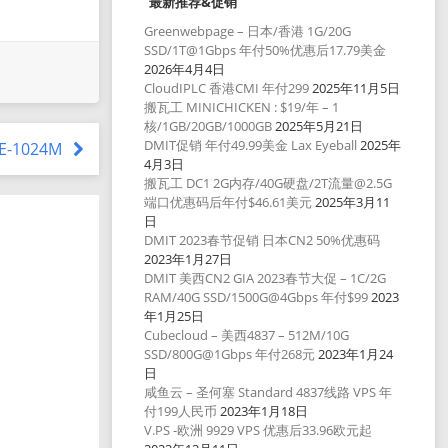
最新推荐&促销
Greenwebpage – 日本/香港 1G/20G
SSD/1T@1Gbps 年付50%优惠后17.79美金
2026年4月4日
CloudIPLC 香港CMI 年付299
2025年11月5日
搬瓦工 MINICHICKEN : $19/年 – 1
核/1GB/20GB/1000GB
2025年5月21日
DMIT促销 年付49.99美金 Lax Eyeball
2025年
CE-1024M
4月3日
搬瓦工 DC1 2G内存/40G硬盘/2T流量@2.5G
端口优惠码后年付$46.61美元
2025年3月11
日
DMIT 2023春节促销 日本CN2 50%优惠码
2023年1月27日
DMIT 美西CN2 GIA 2023春节大促 – 1C/2G
RAM/40G SSD/1500G@4Gbps 年付$99
2023
年1月25日
Cubecloud – 美西4837 – 512M/10G
SSD/800G@1Gbps 年付268元
2023年1月24
日
咸鱼云 – 圣何塞 Standard 4837线路 VPS 年
付199人民币
2023年1月18日
V.PS -欧洲 9929 VPS 优惠后33.96欧元起