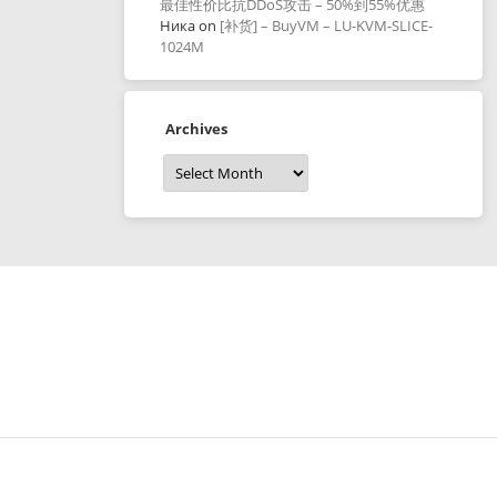
最佳性价比抗DDoS攻击 – 50%到55%优惠
Ника
on
[补货] – BuyVM – LU-KVM-SLICE-
1024M
Archives
Archives