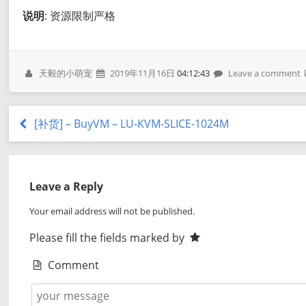
说明
: 资源限制严格
天毅的小萌宠
2019年11月16日
04:12:43
Leave a comment
[补货] – BuyVM – LU-KVM-SLICE-1024M
Leave a Reply
Your email address will not be published.
Please fill the fields marked by
Comment