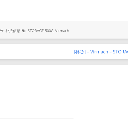
补货信息
STORAGE-500G
,
Virmach
[补货] – Virmach – STOR