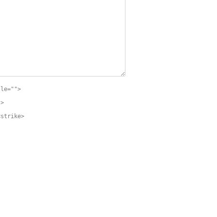
tle="">
">
<strike>