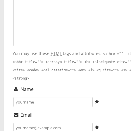
You may use these
HTML
tags and attributes:
<a href="" ti
<abbr title=""> <acronym title=""> <b> <blockquote cite="
<cite> <code> <del datetime=""> <em> <i> <q cite=""> <s> 
<strong>
Name
Email