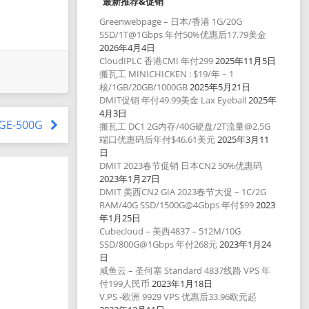
最新推荐&促销
Greenwebpage – 日本/香港 1G/20G
SSD/1T@1Gbps 年付50%优惠后17.79美金
2026年4月4日
CloudIPLC 香港CMI 年付299
2025年11月5日
搬瓦工 MINICHICKEN : $19/年 – 1
核/1GB/20GB/1000GB
2025年5月21日
DMIT促销 年付49.99美金 Lax Eyeball
2025年
4月3日
AGE-500G
搬瓦工 DC1 2G内存/40G硬盘/2T流量@2.5G
端口优惠码后年付$46.61美元
2025年3月11
日
DMIT 2023春节促销 日本CN2 50%优惠码
2023年1月27日
DMIT 美西CN2 GIA 2023春节大促 – 1C/2G
RAM/40G SSD/1500G@4Gbps 年付$99
2023
年1月25日
Cubecloud – 美西4837 – 512M/10G
SSD/800G@1Gbps 年付268元
2023年1月24
日
咸鱼云 – 圣何塞 Standard 4837线路 VPS 年
付199人民币
2023年1月18日
V.PS -欧洲 9929 VPS 优惠后33.96欧元起