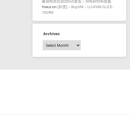
最佳性价比抗DDoS攻击 – 50%到55%优惠
Ника
on
[补货] – BuyVM – LU-KVM-SLICE-
1024M
Archives
Archives