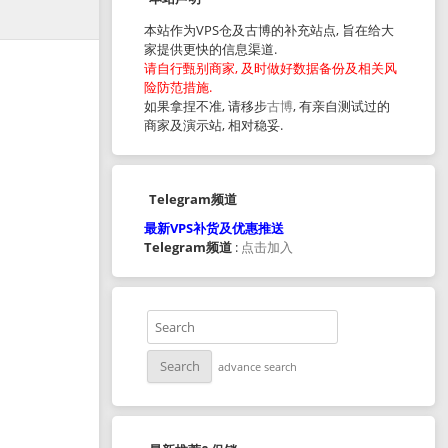
本站作为VPS仓及古博的补充站点, 旨在给大
家提供更快的信息渠道.
请自行甄别商家, 及时做好数据备份及相关风
险防范措施.
如果拿捏不准, 请移步
古博
, 有亲自测试过的
商家及演示站, 相对稳妥.
Telegram频道
最新VPS补货及优惠推送
Telegram频道
:
点击加入
advance search