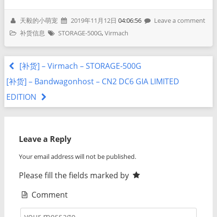
天毅的小萌宠
2019年11月12日
04:06:56
Leave a comment
补货信息
STORAGE-500G
,
Virmach
[补货] – Virmach – STORAGE-500G
[补货] – Bandwagonhost – CN2 DC6 GIA LIMITED
EDITION
Leave a Reply
Your email address will not be published.
Please fill the fields marked by
Comment