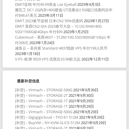
DMIT促销 年付49.99美金 Lax Eyeball
2025年4月3日
搬瓦工 DC1 2G内存/40G硬盘/2T流量@2.5G端口优惠码后年
付$46.61美元
2025年3月11日
DMIT 2023春节促销 日本CN2 50%优惠码
2023年1月27日
DMIT 美西CN2 GIA 2023春节大促 – 1C/2G RAM/40G
SSD/1500G@4Gbps 年付$99
2023年1月25日
Cubecloud – 美西4837 – 512M/10G SSD/800G@1Gbps 年
付268元
2023年1月24日
咸鱼云 – 圣何塞 Standard 4837线路 VPS 年付199人民币
2023年1月18日
V.PS -欧洲 9929 VPS 优惠后33.96欧元起
2022年12月11日
最新补货信息
[补货] – Virmach – STORAGE-500G
2021年9月30日
[补货] – Virmach – STORAGE-2T
2021年9月30日
[补货] – Virmach – STORAGE-1T
2021年9月29日
[补货] – Virmach – STORAGE-1T
2021年9月29日
[补货] – Virmach – STORAGE-500G
2021年9月29日
[补货] – Gigsgigscloud – TYO-K1 512M
2021年9月29日
[补货] – BuyVM – NY-KVM-SLICE-512M
2021年9月29日
[补货] – Virmach – STORAGE-2T
2021年9月29日