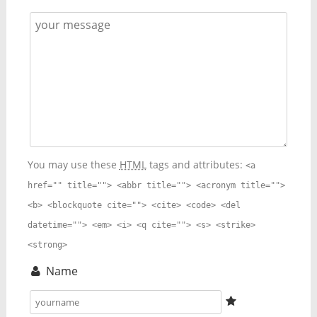
You may use these
HTML
tags and attributes:
<a
href="" title=""> <abbr title=""> <acronym title="">
<b> <blockquote cite=""> <cite> <code> <del
datetime=""> <em> <i> <q cite=""> <s> <strike>
<strong>
Name