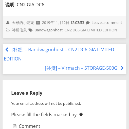
说明
: CN2 GIA DC6
天毅的小萌宠
2019年11月12日
12:03:53
Leave a comment
补货信息
Bandwagonhost
,
CN2 DC6 GIA LIMITED EDITION
[补货] – Bandwagonhost – CN2 DC6 GIA LIMITED
EDITION
[补货] – Virmach – STORAGE-500G
Leave a Reply
Your email address will not be published.
Please fill the fields marked by
Comment