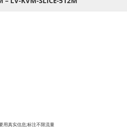
M – LV-KVM-SLICE-512M
格要用真实信息;标注不限流量