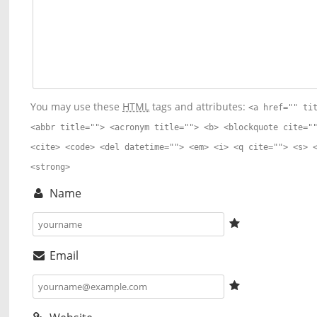
You may use these
HTML
tags and attributes:
<a href="" ti
<abbr title=""> <acronym title=""> <b> <blockquote cite="
<cite> <code> <del datetime=""> <em> <i> <q cite=""> <s> 
<strong>
Name
Email