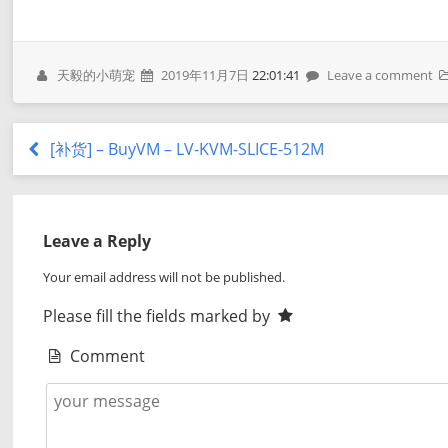
天毅的小萌宠
2019年11月7日
22:01:41
Leave a comment
[补货] – BuyVM – LV-KVM-SLICE-512M
Leave a Reply
Your email address will not be published.
Please fill the fields marked by
Comment