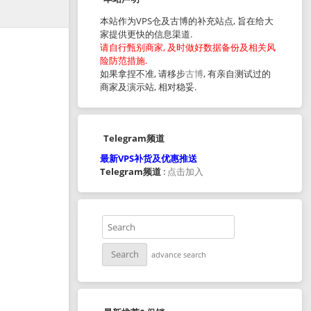
本站作为VPS仓及古博的补充站点, 旨在给大
家提供更快的信息渠道.
请自行甄别商家, 及时做好数据备份及相关风
险防范措施.
如果拿捏不准, 请移步
古博
, 有亲自测试过的
商家及演示站, 相对稳妥.
Telegram频道
最新VPS补货及优惠推送
Telegram频道
:
点击加入
advance search