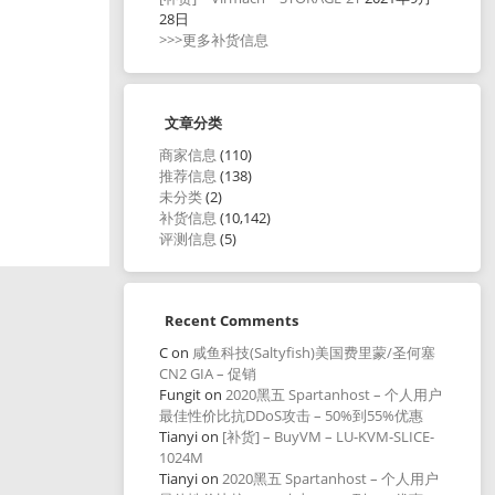
28日
>>>更多补货信息
文章分类
商家信息
(110)
推荐信息
(138)
未分类
(2)
补货信息
(10,142)
评测信息
(5)
Recent Comments
C
on
咸鱼科技(Saltyfish)美国费里蒙/圣何塞
CN2 GIA – 促销
Fungit
on
2020黑五 Spartanhost – 个人用户
最佳性价比抗DDoS攻击 – 50%到55%优惠
Tianyi
on
[补货] – BuyVM – LU-KVM-SLICE-
1024M
Tianyi
on
2020黑五 Spartanhost – 个人用户