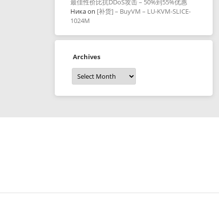
最佳性价比抗DDoS攻击 – 50%到55%优惠
Ника
on
[补货] – BuyVM – LU-KVM-SLICE-
1024M
Archives
Archives