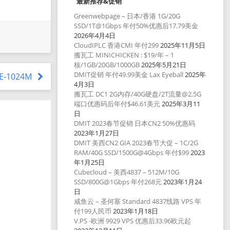
最新推荐&促销
Greenwebpage – 日本/香港 1G/20G
SSD/1T@1Gbps 年付50%优惠后17.79美金
2026年4月4日
CloudIPLC 香港CMI 年付299
2025年11月5日
搬瓦工 MINICHICKEN : $19/年 – 1
核/1GB/20GB/1000GB
2025年5月21日
DMIT促销 年付49.99美金 Lax Eyeball
2025年
CE-1024M
4月3日
搬瓦工 DC1 2G内存/40G硬盘/2T流量@2.5G
端口优惠码后年付$46.61美元
2025年3月11
日
DMIT 2023春节促销 日本CN2 50%优惠码
2023年1月27日
DMIT 美西CN2 GIA 2023春节大促 – 1C/2G
RAM/40G SSD/1500G@4Gbps 年付$99
2023
年1月25日
Cubecloud – 美西4837 – 512M/10G
SSD/800G@1Gbps 年付268元
2023年1月24
日
咸鱼云 – 圣何塞 Standard 4837线路 VPS 年
付199人民币
2023年1月18日
V.PS -欧洲 9929 VPS 优惠后33.96欧元起