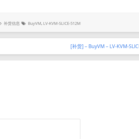
补货信息
BuyVM
,
LV-KVM-SLICE-512M
[补货] – BuyVM – LV-KVM-SLI