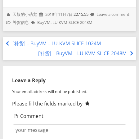
天毅的小萌宠
2019年11月7日
22:15:55
Leave a comment
补货信息
BuyVM
,
LU-KVM-SLICE-2048M
[补货] – BuyVM – LU-KVM-SLICE-1024M
[补货] – BuyVM – LU-KVM-SLICE-2048M
Leave a Reply
Your email address will not be published.
Please fill the fields marked by
Comment