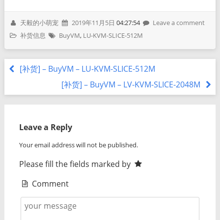
天毅的小萌宠
2019年11月5日
04:27:54
Leave a comment
补货信息
BuyVM
,
LU-KVM-SLICE-512M
[补货] – BuyVM – LU-KVM-SLICE-512M
[补货] – BuyVM – LV-KVM-SLICE-2048M
Leave a Reply
Your email address will not be published.
Please fill the fields marked by
Comment