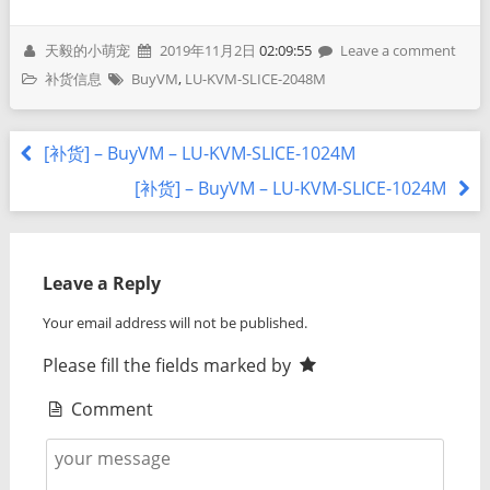
天毅的小萌宠
2019年11月2日
02:09:55
Leave a comment
补货信息
BuyVM
,
LU-KVM-SLICE-2048M
[补货] – BuyVM – LU-KVM-SLICE-1024M
[补货] – BuyVM – LU-KVM-SLICE-1024M
Leave a Reply
Your email address will not be published.
Please fill the fields marked by
Comment