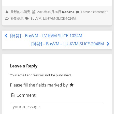
天毅的小萌宠
2019年10月30日
00:54:51
Leave a comment
补货信息
BuyVM
,
LU-KVM-SLICE-1024M
[补货] – BuyVM – LV-KVM-SLICE-1024M
[补货] – BuyVM – LU-KVM-SLICE-2048M
Leave a Reply
Your email address will not be published.
Please fill the fields marked by
Comment