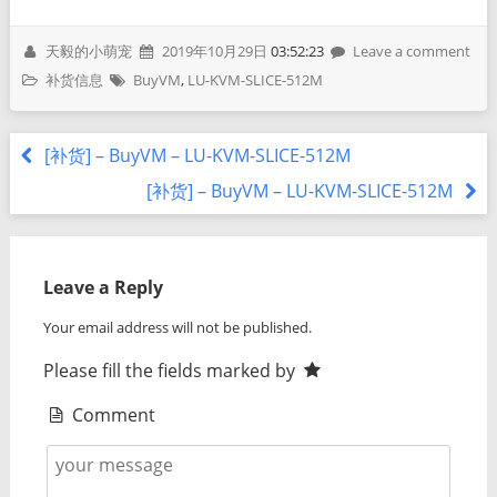
天毅的小萌宠
2019年10月29日
03:52:23
Leave a comment
补货信息
BuyVM
,
LU-KVM-SLICE-512M
[补货] – BuyVM – LU-KVM-SLICE-512M
[补货] – BuyVM – LU-KVM-SLICE-512M
Leave a Reply
Your email address will not be published.
Please fill the fields marked by
Comment