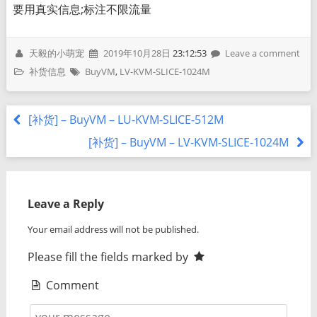
要用真实信息;标注不限流量
天毅的小萌宠
2019年10月28日
23:12:53
Leave a comment
补货信息
BuyVM
,
LV-KVM-SLICE-1024M
[补货] – BuyVM – LU-KVM-SLICE-512M
[补货] – BuyVM – LV-KVM-SLICE-1024M
Leave a Reply
Your email address will not be published.
Please fill the fields marked by
Comment