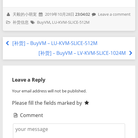
天毅的小萌宠
2019年10月28日
23:04:02
Leave a comment
补货信息
BuyVM
,
LU-KVM-SLICE-512M
[补货] – BuyVM – LU-KVM-SLICE-512M
[补货] – BuyVM – LV-KVM-SLICE-1024M
Leave a Reply
Your email address will not be published.
Please fill the fields marked by
Comment