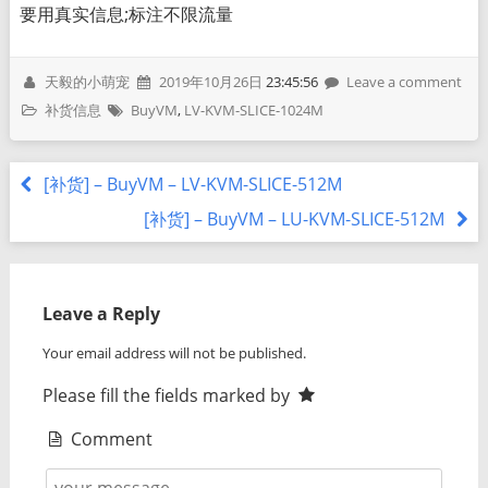
要用真实信息;标注不限流量
天毅的小萌宠
2019年10月26日
23:45:56
Leave a comment
补货信息
BuyVM
,
LV-KVM-SLICE-1024M
[补货] – BuyVM – LV-KVM-SLICE-512M
[补货] – BuyVM – LU-KVM-SLICE-512M
Leave a Reply
Your email address will not be published.
Please fill the fields marked by
Comment