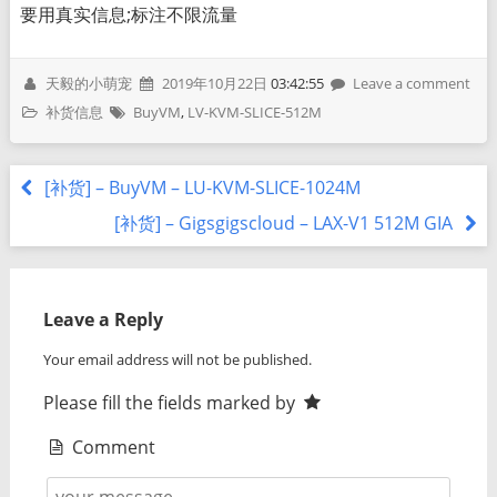
要用真实信息;标注不限流量
天毅的小萌宠
2019年10月22日
03:42:55
Leave a comment
补货信息
BuyVM
,
LV-KVM-SLICE-512M
[补货] – BuyVM – LU-KVM-SLICE-1024M
[补货] – Gigsgigscloud – LAX-V1 512M GIA
Leave a Reply
Your email address will not be published.
Please fill the fields marked by
Comment