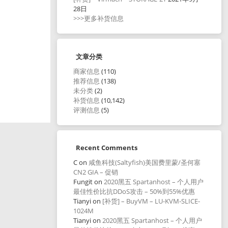
28日
>>>更多补货信息
文章分类
商家信息
(110)
推荐信息
(138)
未分类
(2)
补货信息
(10,142)
评测信息
(5)
Recent Comments
C
on
咸鱼科技(Saltyfish)美国费里蒙/圣何塞
CN2 GIA – 促销
Fungit
on
2020黑五 Spartanhost – 个人用户
最佳性价比抗DDoS攻击 – 50%到55%优惠
Tianyi
on
[补货] – BuyVM – LU-KVM-SLICE-
1024M
Tianyi
on
2020黑五 Spartanhost – 个人用户