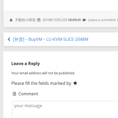
天毅的小萌宠
2019年10月22日
00:09:45
Leave a comment
[补货] – BuyVM – LU-KVM-SLICE-2048M
Leave a Reply
Your email address will not be published.
Please fill the fields marked by
Comment