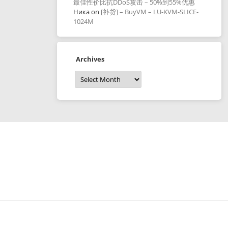
最佳性价比抗DDoS攻击 – 50%到55%优惠
Ника
on
[补货] – BuyVM – LU-KVM-SLICE-
1024M
Archives
Archives