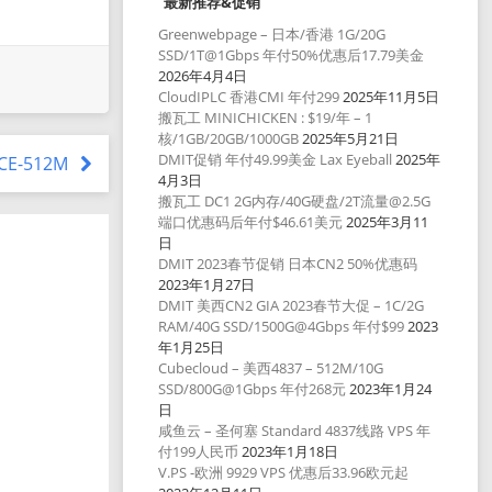
最新推荐&促销
Greenwebpage – 日本/香港 1G/20G
SSD/1T@1Gbps 年付50%优惠后17.79美金
2026年4月4日
CloudIPLC 香港CMI 年付299
2025年11月5日
搬瓦工 MINICHICKEN : $19/年 – 1
核/1GB/20GB/1000GB
2025年5月21日
DMIT促销 年付49.99美金 Lax Eyeball
2025年
ICE-512M
4月3日
搬瓦工 DC1 2G内存/40G硬盘/2T流量@2.5G
端口优惠码后年付$46.61美元
2025年3月11
日
DMIT 2023春节促销 日本CN2 50%优惠码
2023年1月27日
DMIT 美西CN2 GIA 2023春节大促 – 1C/2G
RAM/40G SSD/1500G@4Gbps 年付$99
2023
年1月25日
Cubecloud – 美西4837 – 512M/10G
SSD/800G@1Gbps 年付268元
2023年1月24
日
咸鱼云 – 圣何塞 Standard 4837线路 VPS 年
付199人民币
2023年1月18日
V.PS -欧洲 9929 VPS 优惠后33.96欧元起