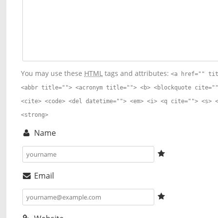
You may use these
HTML
tags and attributes:
<a href="" ti
<abbr title=""> <acronym title=""> <b> <blockquote cite="
<cite> <code> <del datetime=""> <em> <i> <q cite=""> <s> 
<strong>
Name
Email