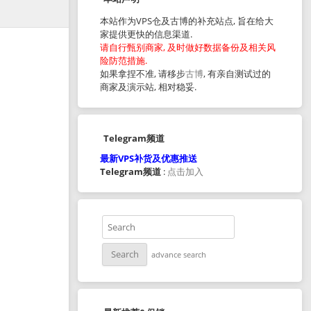
本站作为VPS仓及古博的补充站点, 旨在给大
家提供更快的信息渠道.
请自行甄别商家, 及时做好数据备份及相关风
险防范措施.
如果拿捏不准, 请移步
古博
, 有亲自测试过的
商家及演示站, 相对稳妥.
Telegram频道
最新VPS补货及优惠推送
Telegram频道
:
点击加入
advance search