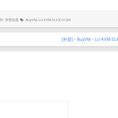
补货信息
BuyVM
,
LU-KVM-SLICE-512M
[补货] – BuyVM – LU-KVM-SL