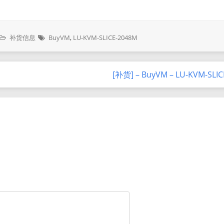
补货信息
BuyVM
,
LU-KVM-SLICE-2048M
[补货] – BuyVM – LU-KVM-SLI