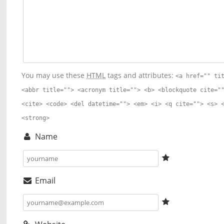
You may use these
HTML
tags and attributes:
<a href="" ti
<abbr title=""> <acronym title=""> <b> <blockquote cite="
<cite> <code> <del datetime=""> <em> <i> <q cite=""> <s> 
<strong>
Name
Email