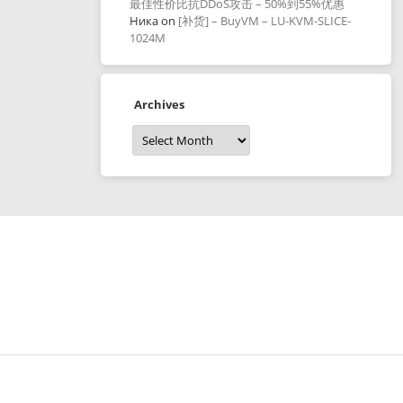
最佳性价比抗DDoS攻击 – 50%到55%优惠
Ника
on
[补货] – BuyVM – LU-KVM-SLICE-
1024M
Archives
Archives