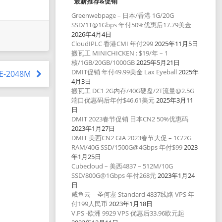
最新推荐&促销
Greenwebpage – 日本/香港 1G/20G
SSD/1T@1Gbps 年付50%优惠后17.79美金
2026年4月4日
CloudIPLC 香港CMI 年付299
2025年11月5日
搬瓦工 MINICHICKEN : $19/年 – 1
核/1GB/20GB/1000GB
2025年5月21日
DMIT促销 年付49.99美金 Lax Eyeball
2025年
CE-2048M
4月3日
搬瓦工 DC1 2G内存/40G硬盘/2T流量@2.5G
端口优惠码后年付$46.61美元
2025年3月11
日
DMIT 2023春节促销 日本CN2 50%优惠码
2023年1月27日
DMIT 美西CN2 GIA 2023春节大促 – 1C/2G
RAM/40G SSD/1500G@4Gbps 年付$99
2023
年1月25日
Cubecloud – 美西4837 – 512M/10G
SSD/800G@1Gbps 年付268元
2023年1月24
日
咸鱼云 – 圣何塞 Standard 4837线路 VPS 年
付199人民币
2023年1月18日
V.PS -欧洲 9929 VPS 优惠后33.96欧元起