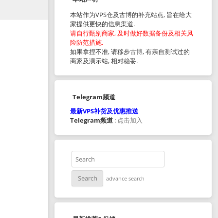
本站作为VPS仓及古博的补充站点, 旨在给大
家提供更快的信息渠道.
请自行甄别商家, 及时做好数据备份及相关风
险防范措施.
如果拿捏不准, 请移步
古博
, 有亲自测试过的
商家及演示站, 相对稳妥.
Telegram频道
最新VPS补货及优惠推送
Telegram频道
:
点击加入
advance search