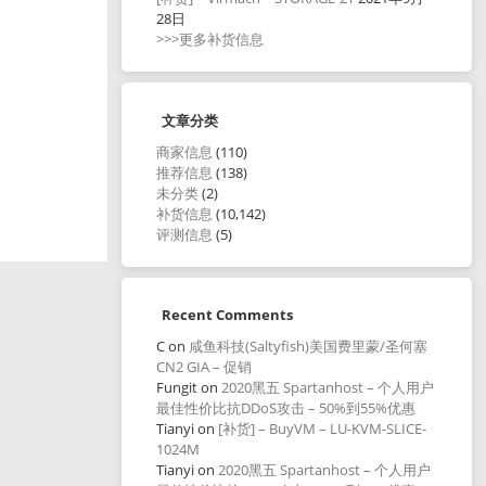
28日
>>>更多补货信息
文章分类
商家信息
(110)
推荐信息
(138)
未分类
(2)
补货信息
(10,142)
评测信息
(5)
Recent Comments
C
on
咸鱼科技(Saltyfish)美国费里蒙/圣何塞
CN2 GIA – 促销
Fungit
on
2020黑五 Spartanhost – 个人用户
最佳性价比抗DDoS攻击 – 50%到55%优惠
Tianyi
on
[补货] – BuyVM – LU-KVM-SLICE-
1024M
Tianyi
on
2020黑五 Spartanhost – 个人用户