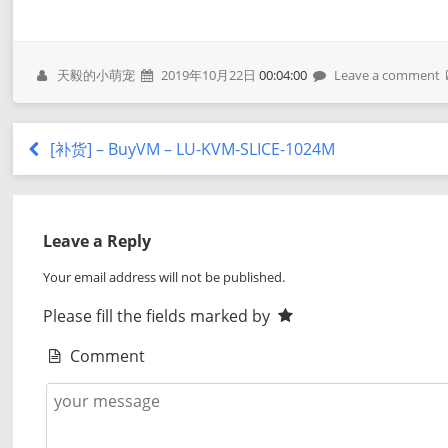
天毅的小萌宠
2019年10月22日
00:04:00
Leave a comment
[补货] – BuyVM – LU-KVM-SLICE-1024M
Leave a Reply
Your email address will not be published.
Please fill the fields marked by
Comment