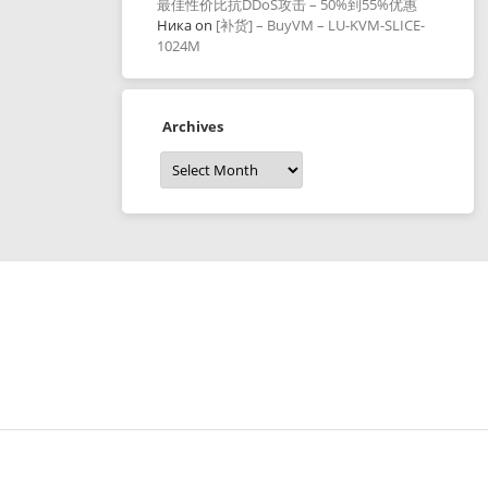
最佳性价比抗DDoS攻击 – 50%到55%优惠
Ника
on
[补货] – BuyVM – LU-KVM-SLICE-
1024M
Archives
Archives