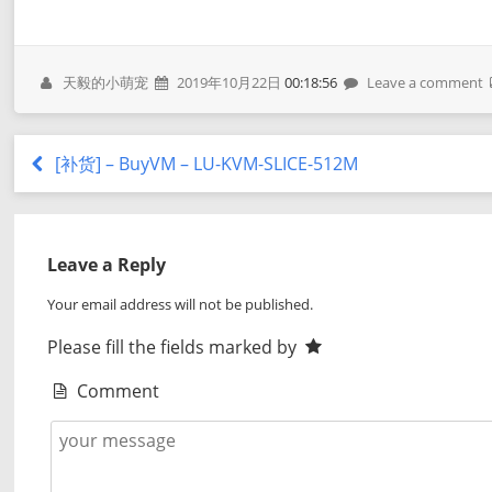
天毅的小萌宠
2019年10月22日
00:18:56
Leave a comment
[补货] – BuyVM – LU-KVM-SLICE-512M
Leave a Reply
Your email address will not be published.
Please fill the fields marked by
Comment