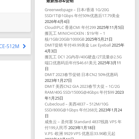
最新推荐&促销
Greenwebpage – 日本/香港 1G/20G
SSD/1T@1Gbps 年付50%优惠后17.79美金
2026年4月4日
CloudIPLC 香港CMI 年付299
2025年11月5日
搬瓦工 MINICHICKEN : $19/年 – 1
核/1GB/20GB/1000GB
2025年5月21日
DMIT促销 年付49.99美金 Lax Eyeball
2025年
ICE-512M
4月3日
搬瓦工 DC1 2G内存/40G硬盘/2T流量@2.5G
端口优惠码后年付$46.61美元
2025年3月11
日
DMIT 2023春节促销 日本CN2 50%优惠码
2023年1月27日
DMIT 美西CN2 GIA 2023春节大促 – 1C/2G
RAM/40G SSD/1500G@4Gbps 年付$99
2023
年1月25日
Cubecloud – 美西4837 – 512M/10G
SSD/800G@1Gbps 年付268元
2023年1月24
日
咸鱼云 – 圣何塞 Standard 4837线路 VPS 年
付199人民币
2023年1月18日
V.PS -欧洲 9929 VPS 优惠后33.96欧元起