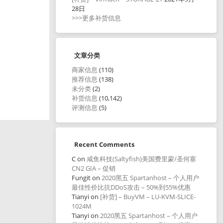
28日
>>>更多补货信息
文章分类
商家信息
(110)
推荐信息
(138)
未分类
(2)
补货信息
(10,142)
评测信息
(5)
Recent Comments
C
on
咸鱼科技(Saltyfish)美国费里蒙/圣何塞
CN2 GIA – 促销
Fungit
on
2020黑五 Spartanhost – 个人用户
最佳性价比抗DDoS攻击 – 50%到55%优惠
Tianyi
on
[补货] – BuyVM – LU-KVM-SLICE-
1024M
Tianyi
on
2020黑五 Spartanhost – 个人用户