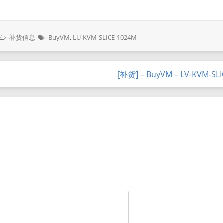
补货信息
BuyVM
,
LU-KVM-SLICE-1024M
[补货] – BuyVM – LV-KVM-SL