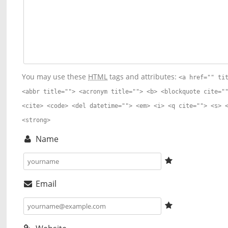
You may use these
HTML
tags and attributes:
<a href="" ti
<abbr title=""> <acronym title=""> <b> <blockquote cite="
<cite> <code> <del datetime=""> <em> <i> <q cite=""> <s> 
<strong>
Name
Email