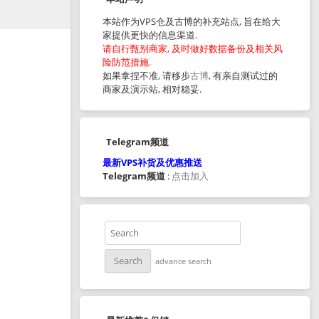
本站作为VPS仓及古博的补充站点, 旨在给大
家提供更快的信息渠道.
请自行甄别商家, 及时做好数据备份及相关风
险防范措施.
如果拿捏不准, 请移步
古博
, 有亲自测试过的
商家及演示站, 相对稳妥.
Telegram频道
最新VPS补货及优惠推送
Telegram频道
:
点击加入
advance search