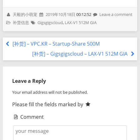
天毅的小萌宠
2019年10月18日
00:12:52
Leave a comment
补货信息
Gigsgigscloud
,
LAX-V1 512M GIA
[补货] – VPC.KR – Startup-Share 500M
[补货] – Gigsgigscloud – LAX-V1 512M GIA
Leave a Reply
Your email address will not be published.
Please fill the fields marked by
Comment