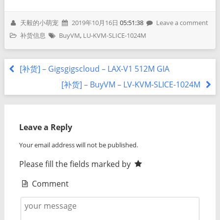
天毅的小萌宠
2019年10月16日
05:51:38
Leave a comment
补货信息
BuyVM
,
LU-KVM-SLICE-1024M
[补货] – Gigsgigscloud – LAX-V1 512M GIA
[补货] – BuyVM – LV-KVM-SLICE-1024M
Leave a Reply
Your email address will not be published.
Please fill the fields marked by
Comment