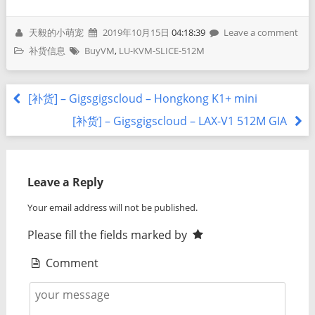
天毅的小萌宠
2019年10月15日
04:18:39
Leave a comment
补货信息
BuyVM
,
LU-KVM-SLICE-512M
[补货] – Gigsgigscloud – Hongkong K1+ mini
[补货] – Gigsgigscloud – LAX-V1 512M GIA
Leave a Reply
Your email address will not be published.
Please fill the fields marked by
Comment