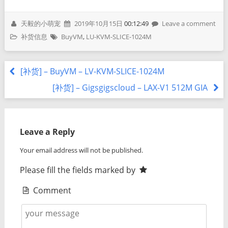
天毅的小萌宠
2019年10月15日
00:12:49
Leave a comment
补货信息
BuyVM
,
LU-KVM-SLICE-1024M
[补货] – BuyVM – LV-KVM-SLICE-1024M
[补货] – Gigsgigscloud – LAX-V1 512M GIA
Leave a Reply
Your email address will not be published.
Please fill the fields marked by
Comment