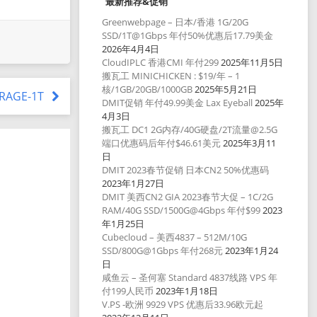
最新推荐&促销
Greenwebpage – 日本/香港 1G/20G
SSD/1T@1Gbps 年付50%优惠后17.79美金
2026年4月4日
CloudIPLC 香港CMI 年付299
2025年11月5日
搬瓦工 MINICHICKEN : $19/年 – 1
核/1GB/20GB/1000GB
2025年5月21日
ORAGE-1T
DMIT促销 年付49.99美金 Lax Eyeball
2025年
4月3日
搬瓦工 DC1 2G内存/40G硬盘/2T流量@2.5G
端口优惠码后年付$46.61美元
2025年3月11
日
DMIT 2023春节促销 日本CN2 50%优惠码
2023年1月27日
DMIT 美西CN2 GIA 2023春节大促 – 1C/2G
RAM/40G SSD/1500G@4Gbps 年付$99
2023
年1月25日
Cubecloud – 美西4837 – 512M/10G
SSD/800G@1Gbps 年付268元
2023年1月24
日
咸鱼云 – 圣何塞 Standard 4837线路 VPS 年
付199人民币
2023年1月18日
V.PS -欧洲 9929 VPS 优惠后33.96欧元起