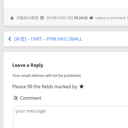
天毅的小萌宠
2019年10月13日
09:24:42
Leave a comment
[补货] – DMIT – PVM.HKG.SMALL
Leave a Reply
Your email address will not be published.
Please fill the fields marked by
Comment