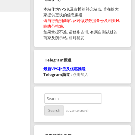
本站作为VPS仓及古博的补充站点, 旨在给大
家提供更快的信息渠道.
请自行甄别商家, 及时做好数据备份及相关风
险防范措施.
如果拿捏不准, 请移步
古博
, 有亲自测试过的
商家及演示站, 相对稳妥.
Telegram频道
最新VPS补货及优惠推送
Telegram频道
:
点击加入
advance search