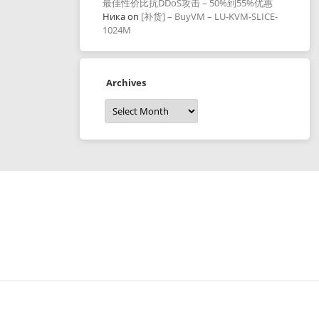
最佳性价比抗DDoS攻击 – 50%到55%优惠
Ника
on
[补货] – BuyVM – LU-KVM-SLICE-
1024M
Archives
Archives