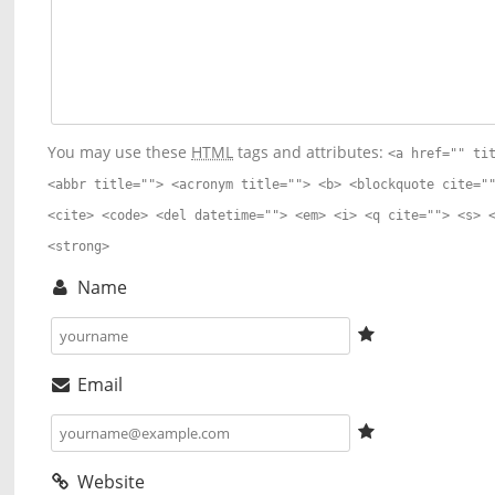
You may use these
HTML
tags and attributes:
<a href="" ti
<abbr title=""> <acronym title=""> <b> <blockquote cite="
<cite> <code> <del datetime=""> <em> <i> <q cite=""> <s> 
<strong>
Name
Email
Website