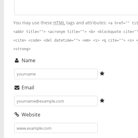
You may use these
HTML
tags and attributes:
<a href="" ti
<abbr title=""> <acronym title=""> <b> <blockquote cite="
<cite> <code> <del datetime=""> <em> <i> <q cite=""> <s> 
<strong>
Name
Email
Website