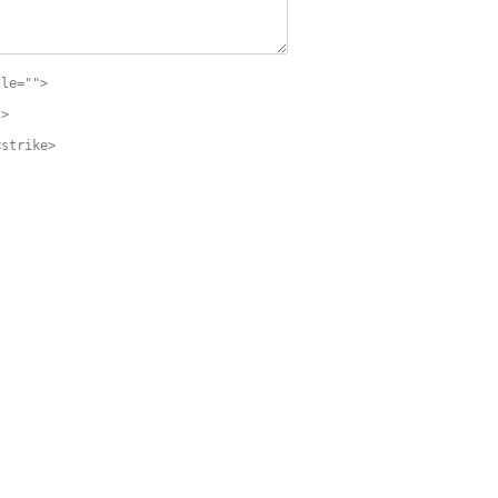
tle="">
">
<strike>