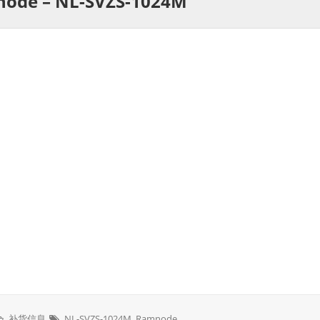
node – NL-SVZS-1024M
补货信息
NL-SVZS-1024M
,
Ramnode