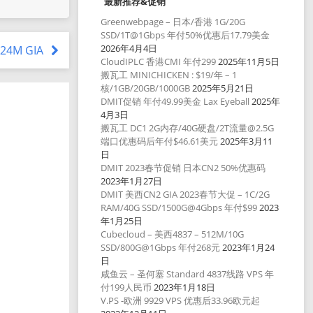
最新推荐&促销
Greenwebpage – 日本/香港 1G/20G
SSD/1T@1Gbps 年付50%优惠后17.79美金
2026年4月4日
1024M GIA
CloudIPLC 香港CMI 年付299
2025年11月5日
搬瓦工 MINICHICKEN : $19/年 – 1
核/1GB/20GB/1000GB
2025年5月21日
DMIT促销 年付49.99美金 Lax Eyeball
2025年
4月3日
搬瓦工 DC1 2G内存/40G硬盘/2T流量@2.5G
端口优惠码后年付$46.61美元
2025年3月11
日
DMIT 2023春节促销 日本CN2 50%优惠码
2023年1月27日
DMIT 美西CN2 GIA 2023春节大促 – 1C/2G
RAM/40G SSD/1500G@4Gbps 年付$99
2023
年1月25日
Cubecloud – 美西4837 – 512M/10G
SSD/800G@1Gbps 年付268元
2023年1月24
日
咸鱼云 – 圣何塞 Standard 4837线路 VPS 年
付199人民币
2023年1月18日
V.PS -欧洲 9929 VPS 优惠后33.96欧元起