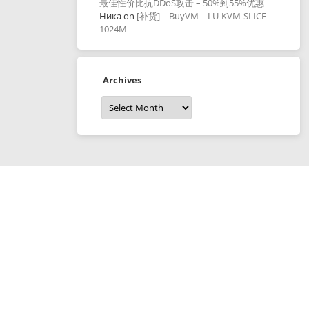
最佳性价比抗DDoS攻击 – 50%到55%优惠
Ника
on
[补货] – BuyVM – LU-KVM-SLICE-
1024M
Archives
Archives