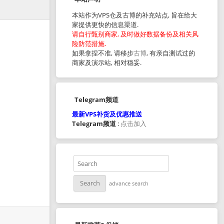
本站作为VPS仓及古博的补充站点, 旨在给大
家提供更快的信息渠道.
请自行甄别商家, 及时做好数据备份及相关风
险防范措施.
如果拿捏不准, 请移步
古博
, 有亲自测试过的
商家及演示站, 相对稳妥.
Telegram频道
最新VPS补货及优惠推送
Telegram频道
:
点击加入
advance search