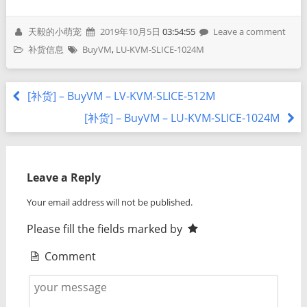
天毅的小萌宠
2019年10月5日
03:54:55
Leave a comment
补货信息
BuyVM
,
LU-KVM-SLICE-1024M
[补货] – BuyVM – LV-KVM-SLICE-512M
[补货] – BuyVM – LU-KVM-SLICE-1024M
Leave a Reply
Your email address will not be published.
Please fill the fields marked by
Comment