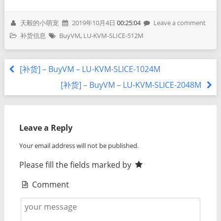
天毅的小萌宠
2019年10月4日
00:25:04
Leave a comment
补货信息
BuyVM
,
LU-KVM-SLICE-512M
[补货] – BuyVM – LU-KVM-SLICE-1024M
[补货] – BuyVM – LU-KVM-SLICE-2048M
Leave a Reply
Your email address will not be published.
Please fill the fields marked by
Comment